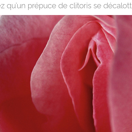
z qu’un prépuce de clitoris se décalott