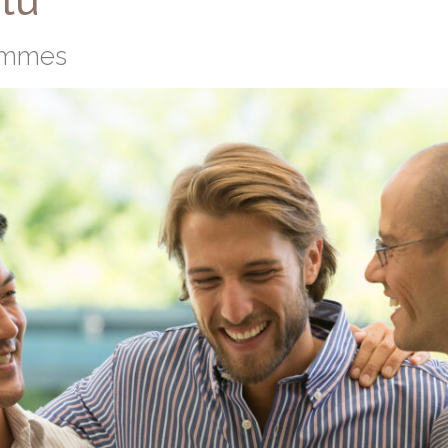
tu
hommes